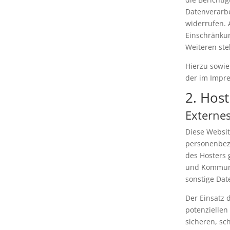
Datenverarbe
widerrufen.
Einschränku
Weiteren ste
Hierzu sowie
der im Impr
2. Hos
Externe
Diese Websit
personenbezo
des Hosters 
und Kommuni
sonstige Dat
Der Einsatz 
potenziellen
sicheren, sc