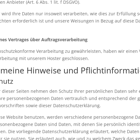
en Anbieter (Art. 6 Abs. 1 lit. f DSGVO).
 wird Ihre Daten nur insoweit verarbeiten, wie dies zur Erfüllung s
ichten erforderlich ist und unsere Weisungen in Bezug auf diese D
nes Vertrages über Auftragsverarbeitung
schutzkonforme Verarbeitung zu gewährleisten, haben wir einen 
rbeitung mit unserem Hoster geschlossen.
gemeine Hinweise und Pflicht­informat
hutz
r dieser Seiten nehmen den Schutz Ihrer persönlichen Daten sehr e
hre personenbezogenen Daten vertraulich und entsprechend der g
orschriften sowie dieser Datenschutzerklärung.
ese Website benutzen, werden verschiedene personenbezogene D
sonenbezogene Daten sind Daten, mit denen Sie persönlich identif
n. Die vorliegende Datenschutzerklärung erläutert, welche Daten
r sie nutzen. Sie erläutert auch, wie und zu welchem Zweck das ge