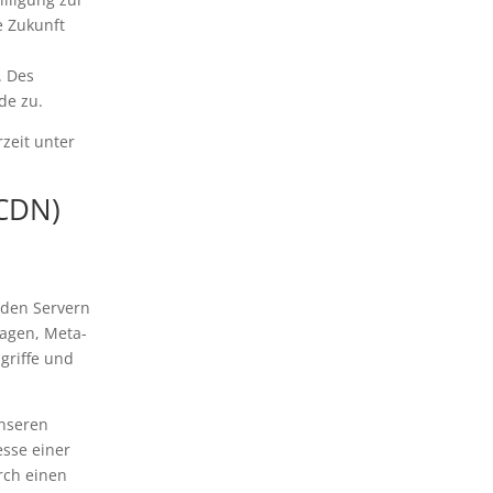
e Zukunft
. Des
de zu.
zeit unter
(CDN)
 den Servern
ragen, Meta-
griffe und
unseren
esse einer
rch einen