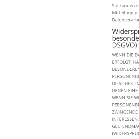
Sie können ei
Mitteilung p
Datenverarbe
Widersp
besonder
DSGVO)
WENN DIE DA
ERFOLGT, HA
BESONDEREN
PERSONENBE
DIESE BEST
DENEN EINE
WENN SIE W
PERSONENBE
ZWINGENDE 
INTERESSEN
GELTENDMA
(WIDERSPRUC