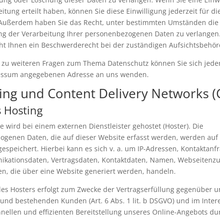
itung erteilt haben, können Sie diese Einwilligung jederzeit für di
 Außerdem haben Sie das Recht, unter bestimmten Umständen die
ng der Verarbeitung Ihrer personenbezogenen Daten zu verlangen
ht Ihnen ein Beschwerderecht bei der zuständigen Aufsichtsbehör
 zu weiteren Fragen zum Thema Datenschutz können Sie sich jeder
essum angegebenen Adresse an uns wenden.
ting und Content Delivery Networks 
s Hosting
e wird bei einem externen Dienstleister gehostet (Hoster). Die
genen Daten, die auf dieser Website erfasst werden, werden auf
gespeichert. Hierbei kann es sich v. a. um IP-Adressen, Kontaktanf
kationsdaten, Vertragsdaten, Kontaktdaten, Namen, Webseitenzu
en, die über eine Website generiert werden, handeln.
des Hosters erfolgt zum Zwecke der Vertragserfüllung gegenüber 
 und bestehenden Kunden (Art. 6 Abs. 1 lit. b DSGVO) und im Inter
hnellen und effizienten Bereitstellung unseres Online-Angebots du