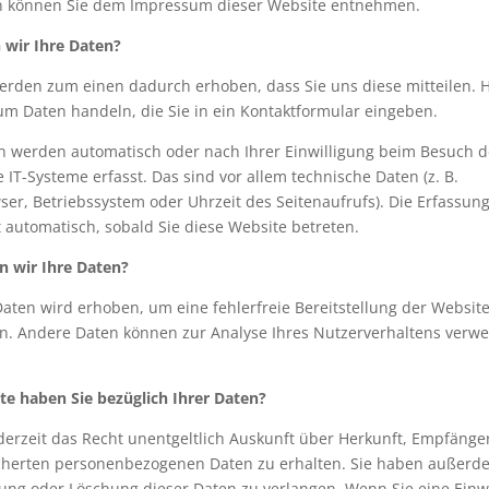
n können Sie dem Impressum dieser Website entnehmen.
 wir Ihre Daten?
erden zum einen dadurch erhoben, dass Sie uns diese mitteilen. 
. um Daten handeln, die Sie in ein Kontaktformular eingeben.
 werden automatisch oder nach Ihrer Einwilligung beim Besuch d
 IT-Systeme erfasst. Das sind vor allem technische Daten (z. B.
ser, Betriebssystem oder Uhrzeit des Seitenaufrufs). Die Erfassung
t automatisch, sobald Sie diese Website betreten.
n wir Ihre Daten?
 Daten wird erhoben, um eine fehlerfreie Bereitstellung der Websit
n. Andere Daten können zur Analyse Ihres Nutzerverhaltens verw
e haben Sie bezüglich Ihrer Daten?
derzeit das Recht unentgeltlich Auskunft über Herkunft, Empfäng
cherten personenbezogenen Daten zu erhalten. Sie haben außerde
gung oder Löschung dieser Daten zu verlangen. Wenn Sie eine Einwi