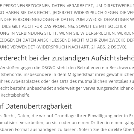
E PERSONENBEZOGENEN DATEN VERARBEITET, UM DIREKTWERBU
SO HABEN SIE DAS RECHT, JEDERZEIT WIDERSPRUCH GEGEN DIE V
FENDER PERSONENBEZOGENER DATEN ZUM ZWECKE DERARTIGER 
 DIES GILT AUCH FÜR DAS PROFILING, SOWEIT ES MIT SOLCHER
UNG IN VERBINDUNG STEHT. WENN SIE WIDERSPRECHEN, WERDEN
ZOGENEN DATEN ANSCHLIESSEND NICHT MEHR ZUM ZWECKE DE
UNG VERWENDET (WIDERSPRUCH NACH ART. 21 ABS. 2 DSGVO).
rderecht bei der zuständigen Aufsichtsbeh
 Verstößen gegen die DSGVO steht den Betroffenen ein Beschwerde
htsbehörde, insbesondere in dem Mitgliedstaat ihres gewöhnliche
 ihres Arbeitsplatzes oder des Orts des mutmaßlichen Verstoßes zu
cht besteht unbeschadet anderweitiger verwaltungsrechtlicher o
r Rechtsbehelfe.
f Daten­übertragbarkeit
s Recht, Daten, die wir auf Grundlage Ihrer Einwilligung oder in Er
omatisiert verarbeiten, an sich oder an einen Dritten in einem gän
baren Format aushändigen zu lassen. Sofern Sie die direkte Über