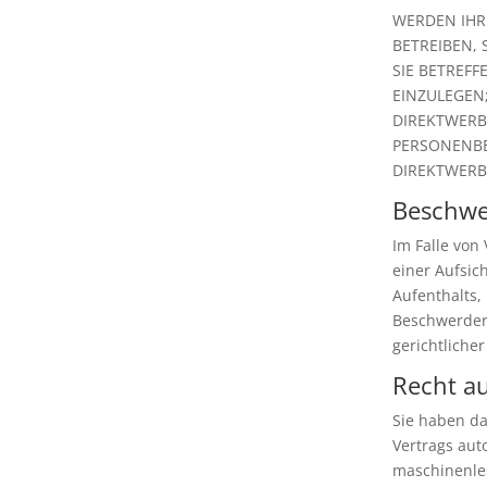
WERDEN IHR
BETREIBEN, 
SIE BETREF
EINZULEGEN;
DIREKTWERB
PERSONENBE
DIREKTWERB
Beschwe
Im Falle von
einer Aufsic
Aufenthalts,
Beschwerdere
gerichtliche
Recht au
Sie haben da
Vertrags aut
maschinenles