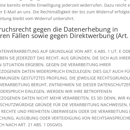
ne bereits erteilte Einwilligung jederzeit widerrufen. Dazu reicht 
er E-Mail an uns. Die Rechtmäßigkeit der bis zum Widerruf erfolgt
itung bleibt vom Widerruf unberührt.
ruchsrecht gegen die Datenerhebung in
en Fällen sowie gegen Direktwerbung (Art.
TENVERARBEITUNG AUF GRUNDLAGE VON ART. 6 ABS. 1 LIT. E OD
BEN SIE JEDERZEIT DAS RECHT, AUS GRÜNDEN, DIE SICH AUS IHRE
 SITUATION ERGEBEN, GEGEN DIE VERARBEITUNG IHRER
ZOGENEN DATEN WIDERSPRUCH EINZULEGEN; DIES GILT AUCH FÜR
IMMUNGEN GESTÜTZTES PROFILING. DIE JEWEILIGE RECHTSGRUNDL
 VERARBEITUNG BERUHT, ENTNEHMEN SIE DIESER DATENSCHUTZE
IDERSPRUCH EINLEGEN, WERDEN WIR IHRE BETROFFENEN
ZOGENEN DATEN NICHT MEHR VERARBEITEN, ES SEI DENN, WIR 
SCHUTZWÜRDIGE GRÜNDE FÜR DIE VERARBEITUNG NACHWEISEN, D
, RECHTE UND FREIHEITEN ÜBERWIEGEN ODER DIE VERARBEITUNG 
CHUNG, AUSÜBUNG ODER VERTEIDIGUNG VON RECHTSANSPRÜCH
H NACH ART. 21 ABS. 1 DSGVO).