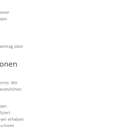
einer
aten
Vertrag über
ionen
rnst. Wir
esetzlichen
aten
iziert
 wir erheben
schieht.