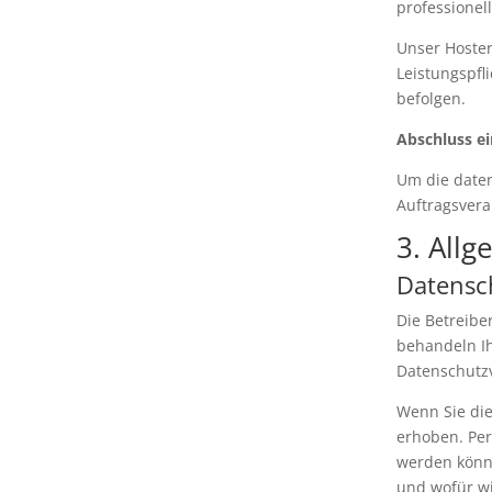
professionell
Unser Hoster
Leistungspfl
befolgen.
Abschluss ei
Um die daten
Auftragsvera
3. All
Datensc
Die Betreibe
behandeln I
Datenschutzv
Wenn Sie di
erhoben. Per
werden könne
und wofür wi