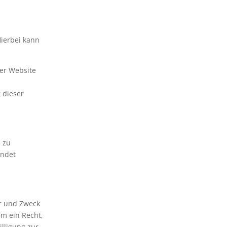
Hierbei kann
er Website
 dieser
e zu
endet
er und Zweck
m ein Recht,
lligung zur