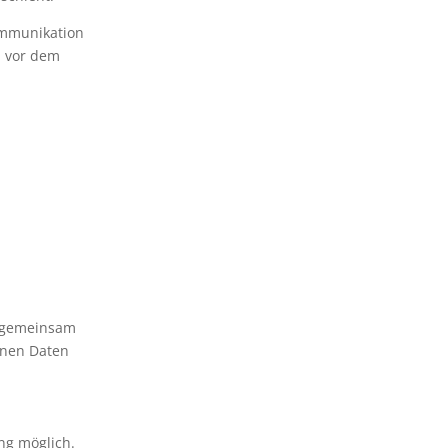
Kommunikation
n vor dem
er gemeinsam
enen Daten
ng möglich.