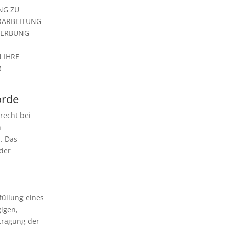
NG ZU
ERARBEITUNG
WERBUNG
 IHRE
R
örde
recht bei
n
. Das
der
füllung eines
gigen,
tragung der