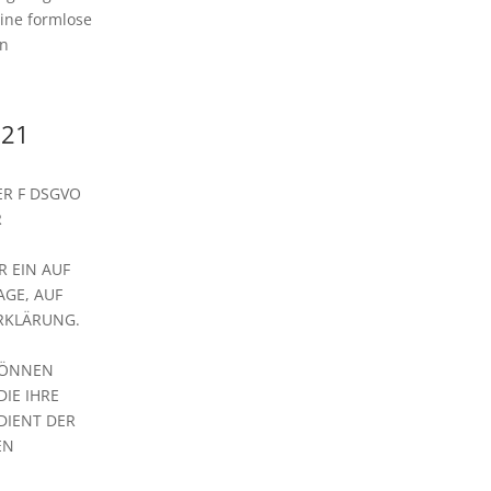
eine formlose
en
 21
ER F DSGVO
R
 EIN AUF
AGE, AUF
RKLÄRUNG.
KÖNNEN
IE IHRE
DIENT DER
EN