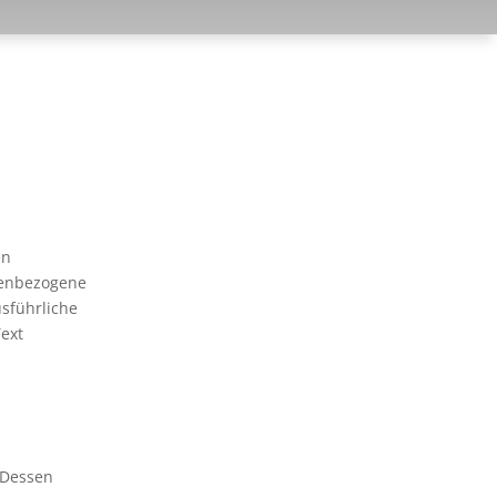
en
nenbezogene
usführliche
ext
 Dessen