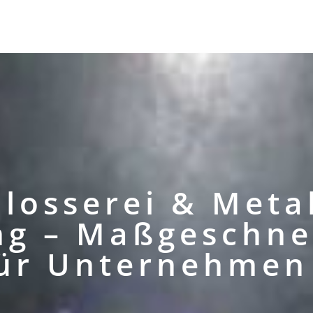
Metallgestaltung
Betriebs
hlosserei & Metal
ng – Maß­geschne
für Unternehmen