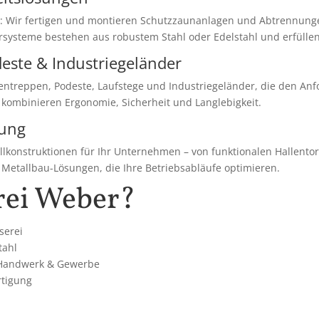
he: Wir fertigen und montieren Schutzzaunanlagen und Abtrennung
rsysteme bestehen aus robustem Stahl oder Edelstahl und erfülle
este & Industriegeländer
nentreppen, Podeste, Laufstege und Industriegeländer, die den Anf
kombinieren Ergonomie, Sicherheit und Langlebigkeit.
tung
llkonstruktionen für Ihr Unternehmen – von funktionalen Hallento
 Metallbau-Lösungen, die Ihre Betriebsabläufe optimieren.
rei Weber?
serei
tahl
 Handwerk & Gewerbe
rtigung